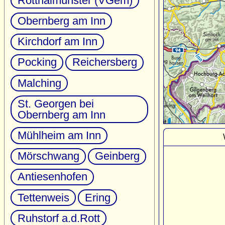
Rotthalmünster (VGem)
Obernberg am Inn
Kirchdorf am Inn
Pocking
Reichersberg
Malching
St. Georgen bei
Obernberg am Inn
Mühlheim am Inn
Mörschwang
Geinberg
Antiesenhofen
Tettenweis
Ering
Ruhstorf a.d.Rott