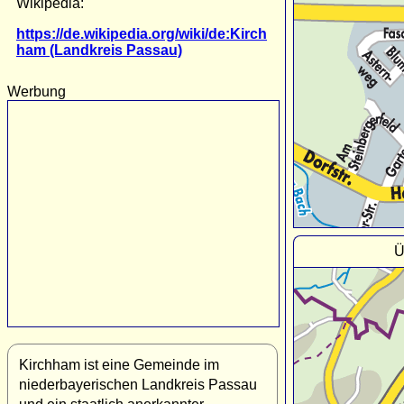
Wikipedia:
https://de.wikipedia.org/wiki/de:Kirch
ham (Landkreis Passau)
Werbung
Ü
Kirchham ist eine Gemeinde im
niederbayerischen Landkreis Passau