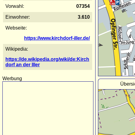
Vorwahl:
07354
Einwohner:
3.610
Webseite:
https://www.kirchdorf-iller.de/
Wikipedia:
https://de.wikipedia.org/wiki/de:Kirch
dorf an der Iller
Werbung
Übersic