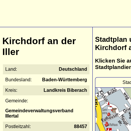
Stadtplan
Kirchdorf an der
Kirchdorf a
Iller
Klicken Sie a
Stadtplandie
Land:
Deutschland
Bundesland:
Baden-Württemberg
Stad
Kreis:
Landkreis Biberach
Gemeinde:
Gemeindeverwaltungsverband
Illertal
Postleitzahl:
88457