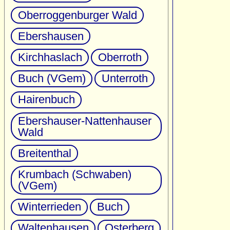
Oberroggenburger Wald
Ebershausen
Kirchhaslach
Oberroth
Buch (VGem)
Unterroth
Hairenbuch
Ebershauser-Nattenhauser
Wald
Breitenthal
Krumbach (Schwaben)
(VGem)
Winterrieden
Buch
Waltenhausen
Osterberg