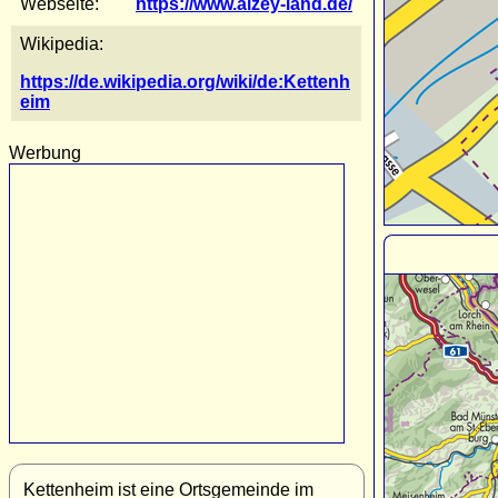
Webseite:
https://www.alzey-land.de/
Wikipedia:
https://de.wikipedia.org/wiki/de:Kettenh
eim
Werbung
Kettenheim ist eine Ortsgemeinde im