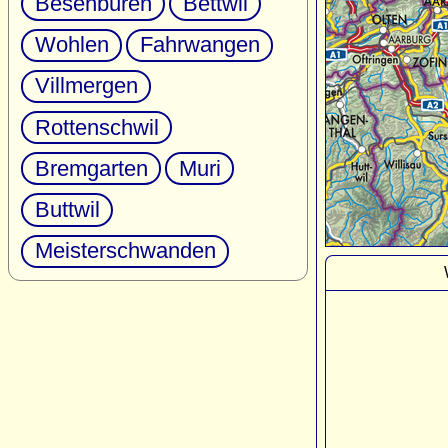
Besenbüren
Bettwil
Wohlen
Fahrwangen
Villmergen
Rottenschwil
Bremgarten
Muri
Buttwil
Meisterschwanden