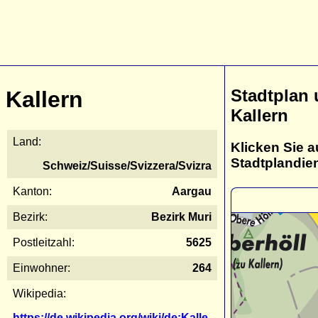
Stadtplan
Kallern
Kallern
Land:
Klicken Sie a
Stadtplandie
Schweiz/Suisse/Svizzera/Svizra
Kanton:
Aargau
Bezirk:
Bezirk Muri
Postleitzahl:
5625
Einwohner:
264
Wikipedia:
https://de.wikipedia.org/wiki/de:Kalle