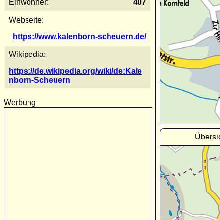
Einwohner:
407
Webseite:
https://www.kalenborn-scheuern.de/
Wikipedia:
https://de.wikipedia.org/wiki/de:Kale
nborn-Scheuern
Werbung
Übersi