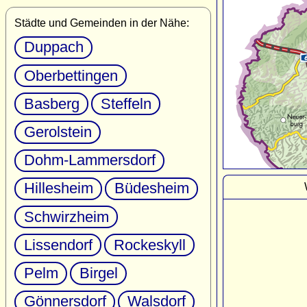
Städte und Gemeinden in der Nähe:
Duppach
Oberbettingen
Basberg
Steffeln
Gerolstein
Dohm-Lammersdorf
Hillesheim
Büdesheim
Schwirzheim
Lissendorf
Rockeskyll
Pelm
Birgel
Gönnersdorf
Walsdorf