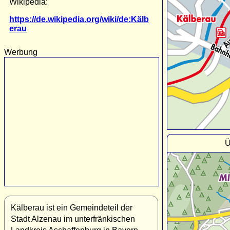
Wikipedia:
https://de.wikipedia.org/wiki/de:Kälb
erau
Werbung
Ü
Kälberau ist ein Gemeindeteil der
Stadt Alzenau im unterfränkischen