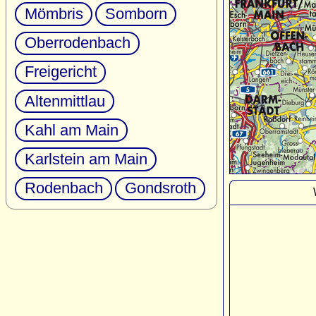
Mömbris
Somborn
Oberrodenbach
Freigericht
Altenmittlau
Kahl am Main
Karlstein am Main
Rodenbach
Gondsroth