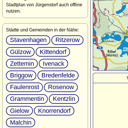
Stadtplan von Jürgenstorf auch offline
nutzen.
Städte und Gemeinden in der Nähe:
Stavenhagen
Ritzerow
Gülzow
Kittendorf
Zettemin
Ivenack
Briggow
Bredenfelde
Faulenrost
Rosenow
Grammentin
Kentzlin
Gielow
Knorrendorf
Malchin