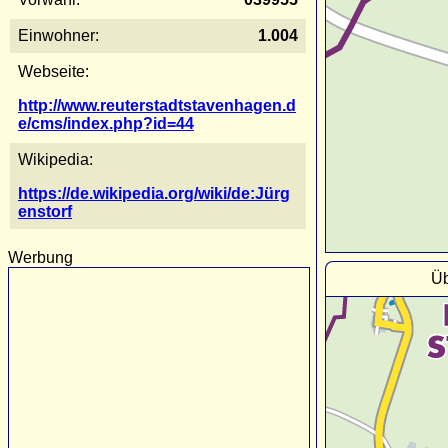
Einwohner:
1.004
Webseite:
http://www.reuterstadtstavenhagen.d
e/cms/index.php?id=44
Wikipedia:
https://de.wikipedia.org/wiki/de:Jürg
enstorf
Werbung
Üb