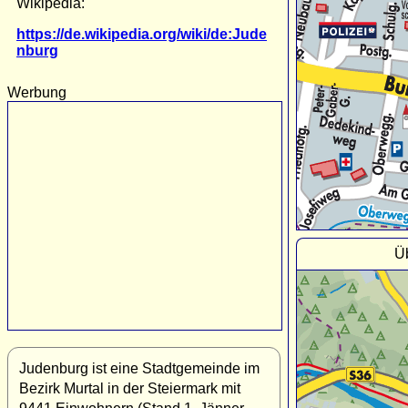
Wikipedia:
https://de.wikipedia.org/wiki/de:Jude
nburg
Werbung
Ü
Judenburg ist eine Stadtgemeinde im
Bezirk Murtal in der Steiermark mit