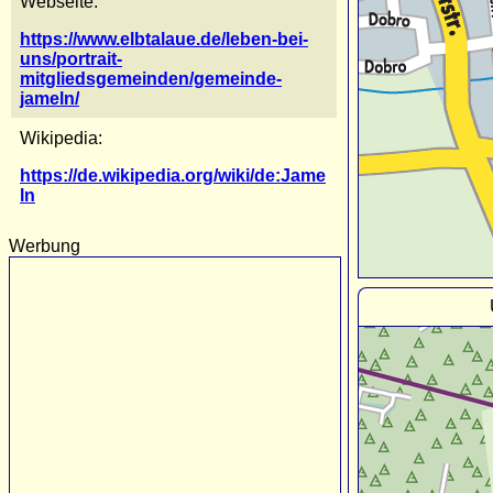
Webseite:
https://www.elbtalaue.de/leben-bei-
uns/portrait-
mitgliedsgemeinden/gemeinde-
jameln/
Wikipedia:
https://de.wikipedia.org/wiki/de:Jame
ln
Werbung