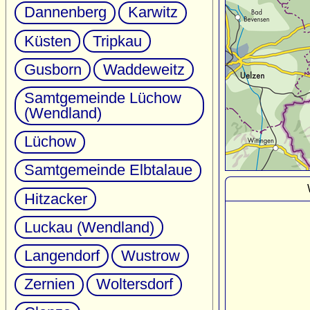
Dannenberg
Karwitz
Küsten
Tripkau
Gusborn
Waddeweitz
Samtgemeinde Lüchow
(Wendland)
Lüchow
Samtgemeinde Elbtalaue
Hitzacker
Luckau (Wendland)
Langendorf
Wustrow
Zernien
Woltersdorf