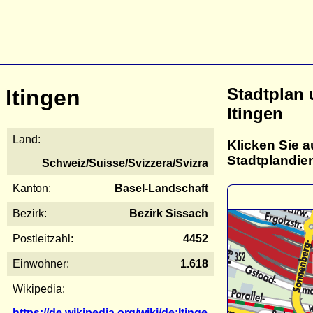
Stadtplan
Itingen
Itingen
Land:
Klicken Sie a
Stadtplandie
Schweiz/Suisse/Svizzera/Svizra
Kanton:
Basel-Landschaft
Bezirk:
Bezirk Sissach
Postleitzahl:
4452
Einwohner:
1.618
Wikipedia:
https://de.wikipedia.org/wiki/de:Itinge