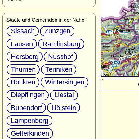
Städte und Gemeinden in der Nähe:
Sissach
Zunzgen
Lausen
Ramlinsburg
Hersberg
Nusshof
Thürnen
Tenniken
Böckten
Wintersingen
Diepflingen
Liestal
Bubendorf
Hölstein
Lampenberg
Gelterkinden