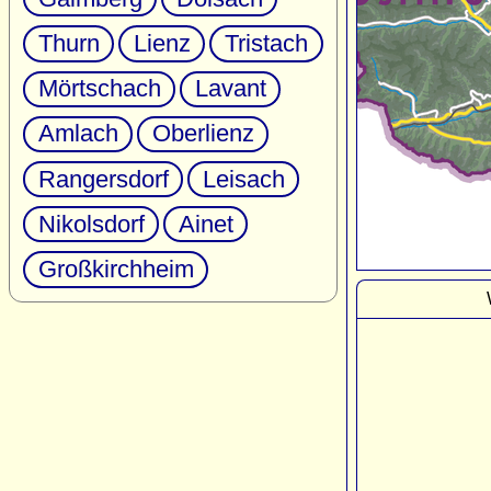
Thurn
Lienz
Tristach
Mörtschach
Lavant
Amlach
Oberlienz
Rangersdorf
Leisach
Nikolsdorf
Ainet
Großkirchheim