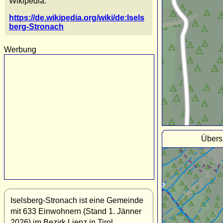
Wikipedia:
https://de.wikipedia.org/wiki/de:Isels
berg-Stronach
Werbung
Übers
Iselsberg-Stronach ist eine Gemeinde
mit 633 Einwohnern (Stand 1. Jänner
2026) im Bezirk Lienz in Tirol,