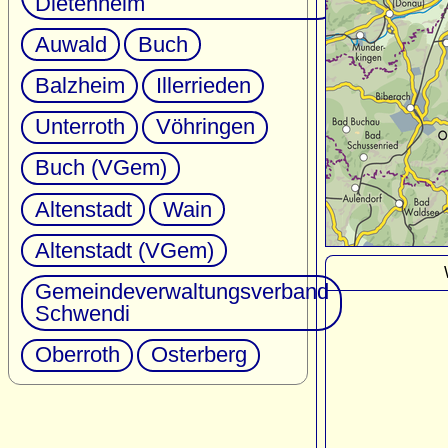
Dietenheim
Auwald
Buch
Balzheim
Illerrieden
Unterroth
Vöhringen
Buch (VGem)
Altenstadt
Wain
Altenstadt (VGem)
Gemeindeverwaltungsverband
Schwendi
Oberroth
Osterberg