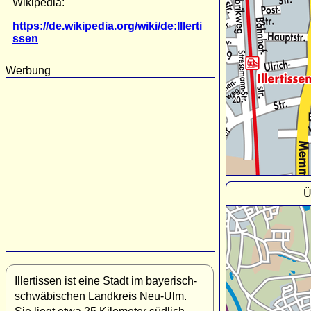
Wikipedia:
https://de.wikipedia.org/wiki/de:Illerti
ssen
Werbung
Ü
Illertissen ist eine Stadt im bayerisch-
schwäbischen Landkreis Neu-Ulm.