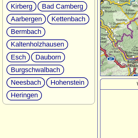
Kirberg
Bad Camberg
Aarbergen
Kettenbach
Bermbach
Kaltenholzhausen
Esch
Dauborn
Burgschwalbach
Neesbach
Hohenstein
Heringen