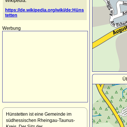
Wikipedia:
https://de.wikipedia.org/wiki/de:Hüns
tetten
Werbung
Üb
Hünstetten ist eine Gemeinde im
südhessischen Rheingau-Taunus-
Kreis. Der Sitz der