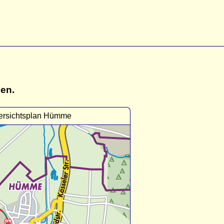
gen.
ersichtsplan Hümme