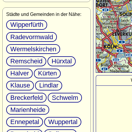
Städte und Gemeinden in der Nähe:
Wipperfürth
Radevormwald
Wermelskirchen
Remscheid
Hürxtal
Halver
Kürten
Klause
Lindlar
Breckerfeld
Schwelm
Marienheide
Ennepetal
Wuppertal