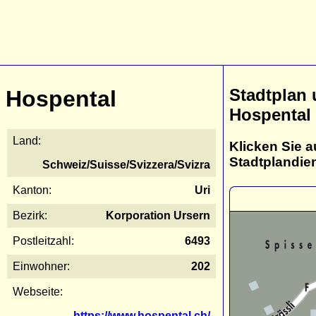
Stadtplan
Hospental
Hospental
Land:
Klicken Sie a
Stadtplandie
Schweiz/Suisse/Svizzera/Svizra
Kanton:
Uri
Bezirk:
Korporation Ursern
Postleitzahl:
6493
Einwohner:
202
Webseite:
https://www.hospental.ch/