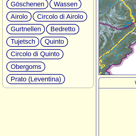
Göschenen
Wassen
Airolo
Circolo di Airolo
Gurtnellen
Bedretto
Tujetsch
Quinto
Circolo di Quinto
Obergoms
Prato (Leventina)