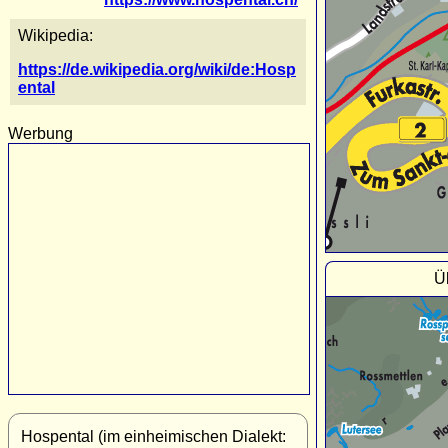
Wikipedia:
https://de.wikipedia.org/wiki/de:Hosp
ental
Werbung
Ü
Hospental (im einheimischen Dialekt: