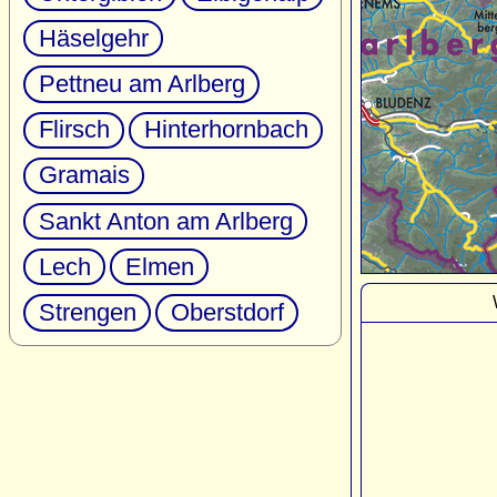
Häselgehr
Pettneu am Arlberg
Flirsch
Hinterhornbach
Gramais
Sankt Anton am Arlberg
Lech
Elmen
Strengen
Oberstdorf