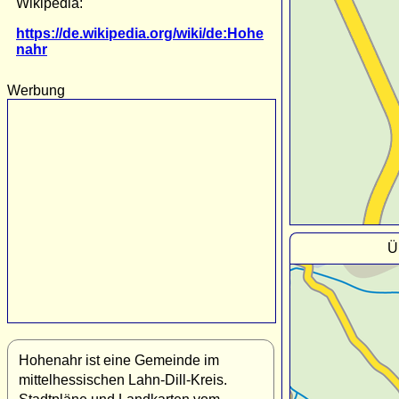
Wikipedia:
https://de.wikipedia.org/wiki/de:Hohe
nahr
Werbung
Ü
Hohenahr ist eine Gemeinde im
mittelhessischen Lahn-Dill-Kreis.