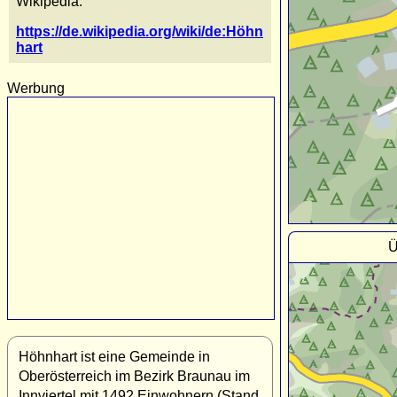
Wikipedia:
https://de.wikipedia.org/wiki/de:Höhn
hart
Werbung
Ü
Höhnhart ist eine Gemeinde in
Oberösterreich im Bezirk Braunau im
Innviertel mit 1492 Einwohnern (Stand