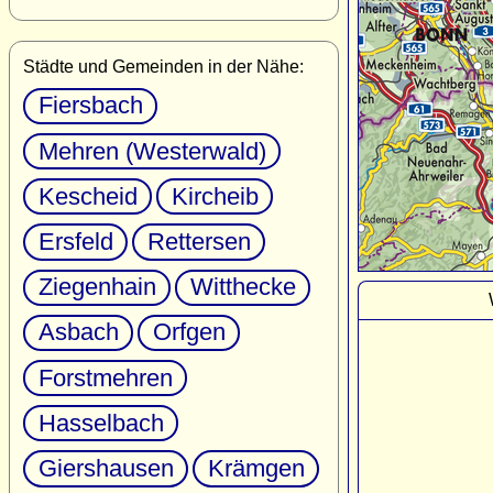
Städte und Gemeinden in der Nähe:
Fiersbach
Mehren (Westerwald)
Kescheid
Kircheib
Ersfeld
Rettersen
Ziegenhain
Witthecke
Asbach
Orfgen
Forstmehren
Hasselbach
Giershausen
Krämgen