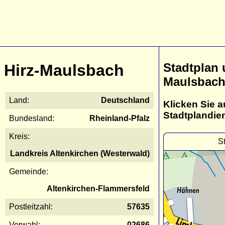
Stadtplan 
Hirz-Maulsbach
Maulsbac
Land:
Deutschland
Klicken Sie a
Stadtplandie
Bundesland:
Rheinland-Pfalz
Kreis:
S
Landkreis Altenkirchen (Westerwald)
Gemeinde:
Altenkirchen-Flammersfeld
Postleitzahl:
57635
Vorwahl:
02686