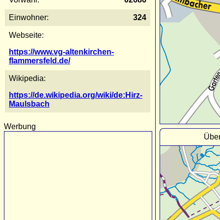
Einwohner:
324
Webseite:
https://www.vg-altenkirchen-
flammersfeld.de/
Wikipedia:
https://de.wikipedia.org/wiki/de:Hirz-
Maulsbach
Werbung
Über