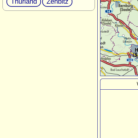
Thurland
Zehbitz