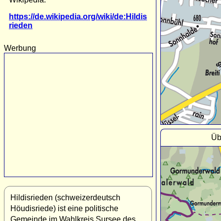
https://de.wikipedia.org/wiki/de:Hildis
rieden
Werbung
Üb
Hildisrieden (schweizerdeutsch
Höudisriede) ist eine politische
Gemeinde im Wahlkreis Sursee des