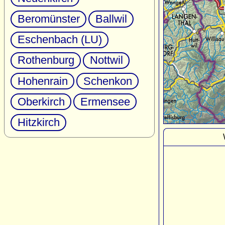
Beromünster
Ballwil
Eschenbach (LU)
Rothenburg
Nottwil
Hohenrain
Schenkon
Oberkirch
Ermensee
Hitzkirch