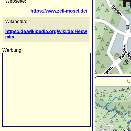
Webseite:
https://www.zell-mosel.de/
Wikipedia:
https://de.wikipedia.org/wiki/de:Hesw
eiler
Werbung
Ü