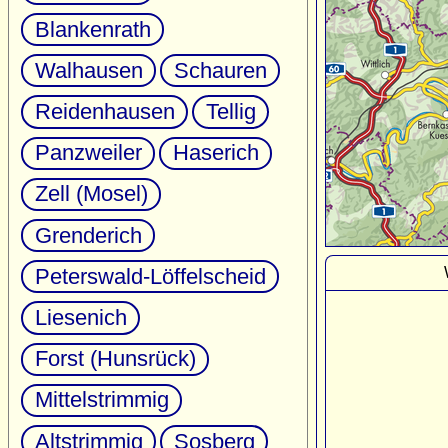
Blankenrath
Walhausen
Schauren
Reidenhausen
Tellig
Panzweiler
Haserich
Zell (Mosel)
Grenderich
Peterswald-Löffelscheid
Liesenich
Forst (Hunsrück)
Mittelstrimmig
Altstrimmig
Sosberg