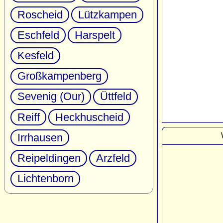
Roscheid
Lützkampen
Eschfeld
Harspelt
Kesfeld
Großkampenberg
Sevenig (Our)
Üttfeld
Reiff
Heckhuscheid
Irrhausen
Reipeldingen
Arzfeld
Lichtenborn