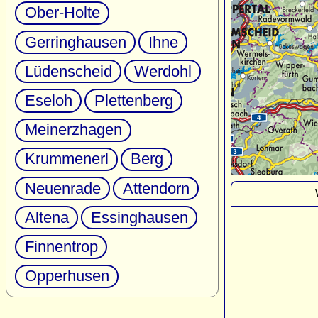
Ober-Holte
Gerringhausen
Ihne
Lüdenscheid
Werdohl
Eseloh
Plettenberg
Meinerzhagen
Krummenerl
Berg
Neuenrade
Attendorn
Altena
Essinghausen
Finnentrop
Opperhusen