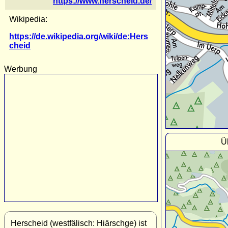
https://www.herscheid.de/
Wikipedia:
https://de.wikipedia.org/wiki/de:Hers
cheid
Werbung
Ü
Herscheid (westfälisch: Hiärschge) ist