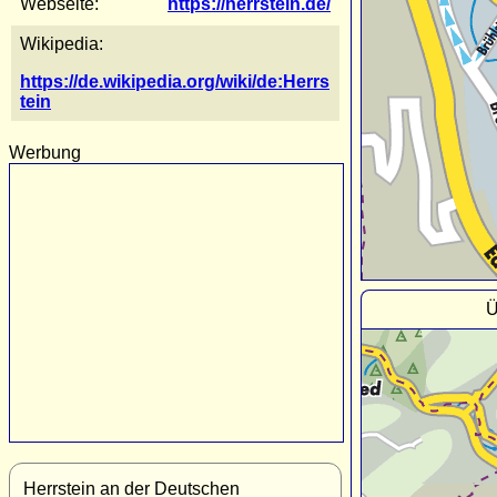
Webseite:
https://herrstein.de/
Wikipedia:
https://de.wikipedia.org/wiki/de:Herrs
tein
Werbung
Ü
Herrstein an der Deutschen