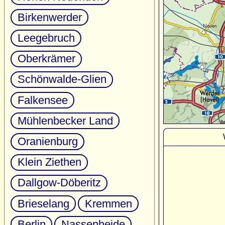
Birkenwerder
Leegebruch
Oberkrämer
Schönwalde-Glien
Falkensee
Mühlenbecker Land
Oranienburg
Klein Ziethen
Dallgow-Döberitz
Brieselang
Kremmen
Berlin
Nassenheide