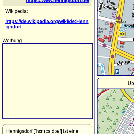
https://www.hennigsdorf.de/
Wikipedia:
https://de.wikipedia.org/wiki/de:Henn
igsdorf
Werbung
Üb
Hennigsdorf [ˈhɛnɪçsˌdɔʁf] ist eine