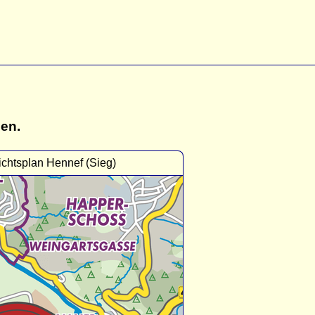
gen.
chtsplan Hennef (Sieg)