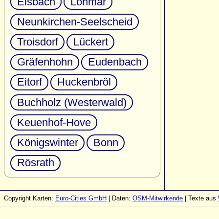
Eisbach
Lohmar
Neunkirchen-Seelscheid
Troisdorf
Lückert
Gräfenhohn
Eudenbach
Eitorf
Huckenbröl
Buchholz (Westerwald)
Keuenhof-Hove
Königswinter
Bonn
Rösrath
Copyright Karten:
Euro-Cities GmbH
| Daten:
OSM-Mitwirkende
| Texte aus