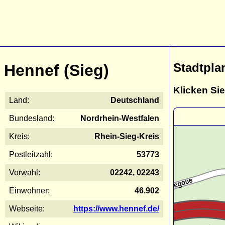
Stadtpla
Hennef (Sieg)
Klicken Sie
Land:
Deutschland
Bundesland:
Nordrhein-Westfalen
Kreis:
Rhein-Sieg-Kreis
Postleitzahl:
53773
Vorwahl:
02242, 02243
Einwohner:
46.902
Webseite:
https://www.hennef.de/