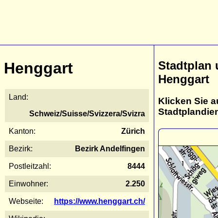
Stadtplan
Henggart
Henggart
Land:
Klicken Sie a
Stadtplandie
Schweiz/Suisse/Svizzera/Svizra
Kanton:
Zürich
Bezirk:
Bezirk Andelfingen
Postleitzahl:
8444
Einwohner:
2.250
Webseite:
https://www.henggart.ch/