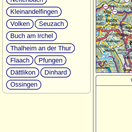
Kleinandelfingen
Volken
Seuzach
Buch am Irchel
Thalheim an der Thur
Flaach
Pfungen
Dättlikon
Dinhard
Ossingen