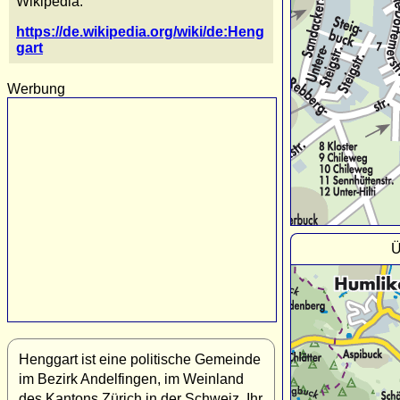
Wikipedia:
https://de.wikipedia.org/wiki/de:Heng
gart
Werbung
Ü
Henggart ist eine politische Gemeinde
im Bezirk Andelfingen, im Weinland
des Kantons Zürich in der Schweiz. Ihr