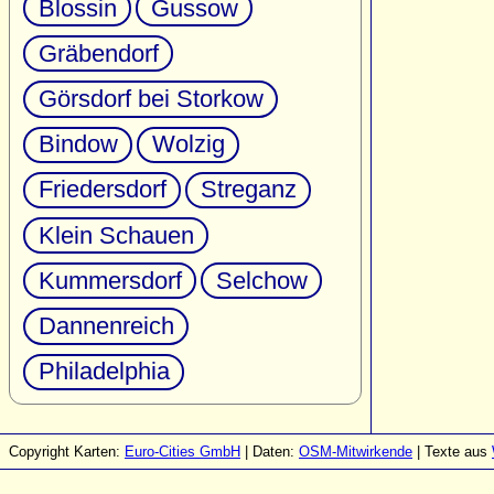
Blossin
Gussow
Gräbendorf
Görsdorf bei Storkow
Bindow
Wolzig
Friedersdorf
Streganz
Klein Schauen
Kummersdorf
Selchow
Dannenreich
Philadelphia
Copyright Karten:
Euro-Cities GmbH
| Daten:
OSM-Mitwirkende
| Texte aus