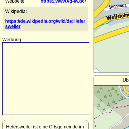
Webseite:
https://www.vg-lw.de/
Wikipedia:
https://de.wikipedia.org/wiki/de:Hefer
sweiler
Werbung
Übe
Hefersweiler ist eine Ortsgemeinde im