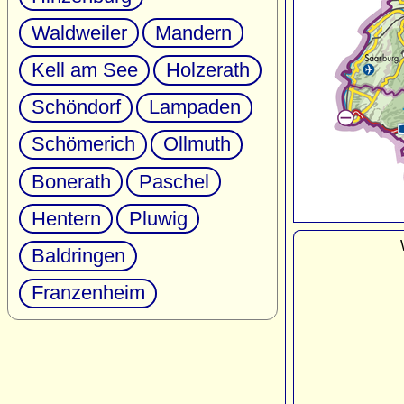
Waldweiler
Mandern
Kell am See
Holzerath
Schöndorf
Lampaden
Schömerich
Ollmuth
Bonerath
Paschel
Hentern
Pluwig
Baldringen
Franzenheim