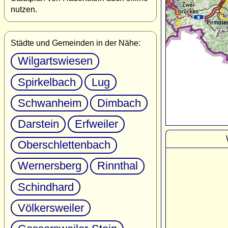
nutzen.
Städte und Gemeinden in der Nähe:
Wilgartswiesen
Spirkelbach
Lug
Schwanheim
Dimbach
Darstein
Erfweiler
Oberschlettenbach
Wernersberg
Rinnthal
Schindhard
Völkersweiler