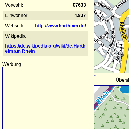
Vorwahl:
07633
Einwohner:
4.807
Webseite:
http://www.hartheim.de/
Wikipedia:
https://de.wikipedia.org/wiki/de:Harth
eim am Rhein
Werbung
Übers