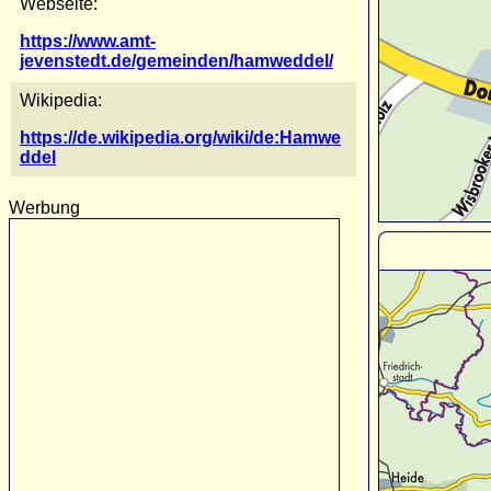
Webseite:
https://www.amt-
jevenstedt.de/gemeinden/hamweddel/
Wikipedia:
https://de.wikipedia.org/wiki/de:Hamwe
ddel
Werbung