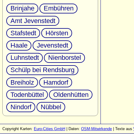
Brinjahe
Embühren
Amt Jevenstedt
Stafstedt
Hörsten
Haale
Jevenstedt
Luhnstedt
Nienborstel
Schülp bei Rendsburg
Breiholz
Hamdorf
Todenbüttel
Oldenhütten
Nindorf
Nübbel
Copyright Karten:
Euro-Cities GmbH
| Daten:
OSM-Mitwirkende
| Texte aus