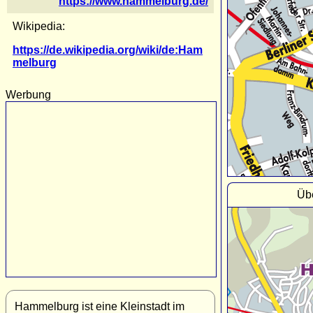
https://www.hammelburg.de/
Wikipedia:
https://de.wikipedia.org/wiki/de:Ham
melburg
Werbung
Üb
Hammelburg ist eine Kleinstadt im