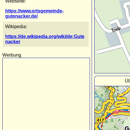
Webseite:
https://www.ortsgemeinde-
gutenacker.de/
Wikipedia:
https://de.wikipedia.org/wiki/de:Gute
nacker
Werbung
Üb