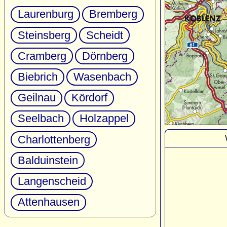
Laurenburg
Bremberg
Steinsberg
Scheidt
Cramberg
Dörnberg
Biebrich
Wasenbach
Geilnau
Kördorf
Seelbach
Holzappel
Charlottenberg
Balduinstein
Langenscheid
Attenhausen