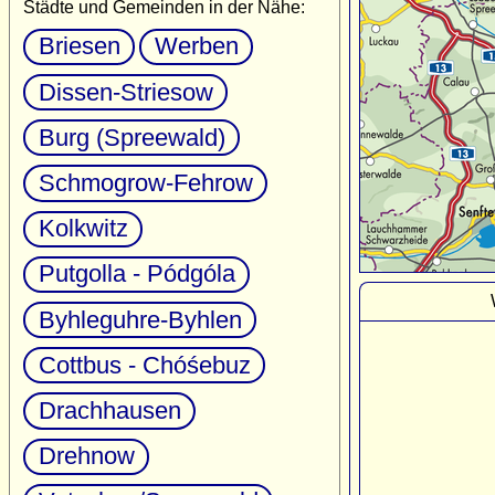
Städte und Gemeinden in der Nähe:
Briesen
Werben
Dissen-Striesow
Burg (Spreewald)
Schmogrow-Fehrow
Kolkwitz
Putgolla - Pódgóla
Byhleguhre-Byhlen
Cottbus - Chóśebuz
Drachhausen
Drehnow