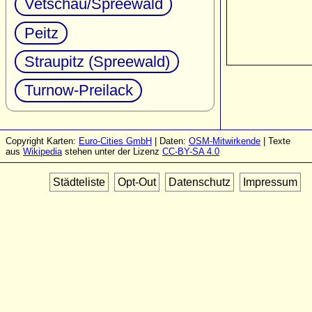
Vetschau/Spreewald
Peitz
Straupitz (Spreewald)
Turnow-Preilack
Copyright Karten:
Euro-Cities GmbH
| Daten:
OSM-Mitwirkende
| Texte
aus
Wikipedia
stehen unter der Lizenz
CC-BY-SA 4.0
Städteliste
Opt-Out
Datenschutz
Impressum