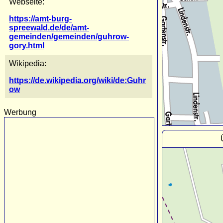
Webseite:
https://amt-burg-
spreewald.de/de/amt-
gemeinden/gemeinden/guhrow-
gory.html
Wikipedia:
https://de.wikipedia.org/wiki/de:Guhr
ow
Werbung