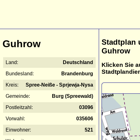
Stadtplan
Guhrow
Guhrow
Land:
Deutschland
Klicken Sie a
Stadtplandie
Bundesland:
Brandenburg
Kreis:
Spree-Neiße - Sprjewja-Nysa
Gemeinde:
Burg (Spreewald)
Postleitzahl:
03096
Vorwahl:
035606
Einwohner:
521