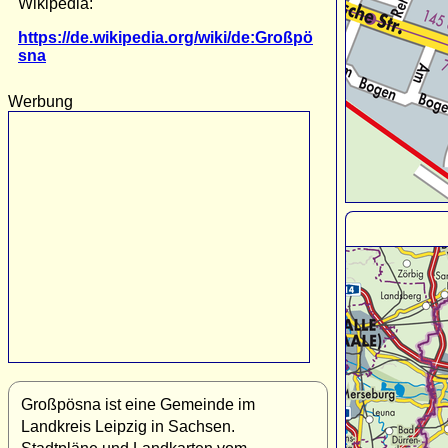
Wikipedia:
https://de.wikipedia.org/wiki/de:Großpö
sna
Werbung
Großpösna ist eine Gemeinde im
Landkreis Leipzig in Sachsen.