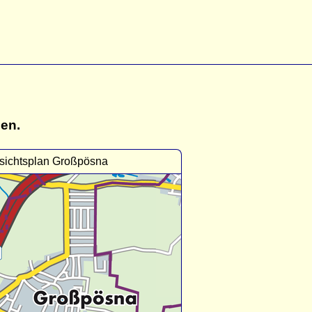
gen.
sichtsplan Großpösna