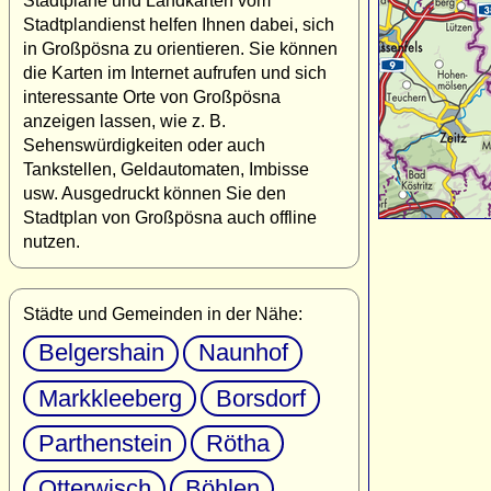
Stadtpläne und Landkarten vom
Stadtplandienst helfen Ihnen dabei, sich
in Großpösna zu orientieren. Sie können
die Karten im Internet aufrufen und sich
interessante Orte von Großpösna
anzeigen lassen, wie z. B.
Sehenswürdigkeiten oder auch
Tankstellen, Geldautomaten, Imbisse
usw. Ausgedruckt können Sie den
Stadtplan von Großpösna auch offline
nutzen.
Städte und Gemeinden in der Nähe:
Belgershain
Naunhof
Markkleeberg
Borsdorf
Parthenstein
Rötha
Otterwisch
Böhlen