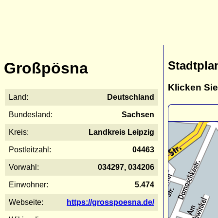
Stadtpla
Großpösna
Klicken Sie
Land:
Deutschland
Bundesland:
Sachsen
Kreis:
Landkreis Leipzig
Postleitzahl:
04463
Vorwahl:
034297, 034206
Einwohner:
5.474
Webseite:
https://grosspoesna.de/