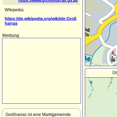
https://www.grossharras.gv.at/
Wikipedia:
https://de.wikipedia.org/wiki/de:Groß
harras
Werbung
Üb
Großharras ist eine Marktgemeinde