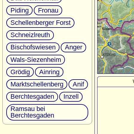
Piding
Fronau
Schellenberger Forst
Schneizlreuth
Bischofswiesen
Anger
Wals-Siezenheim
Grödig
Ainring
Marktschellenberg
Anif
Berchtesgaden
Inzell
Ramsau bei
Berchtesgaden