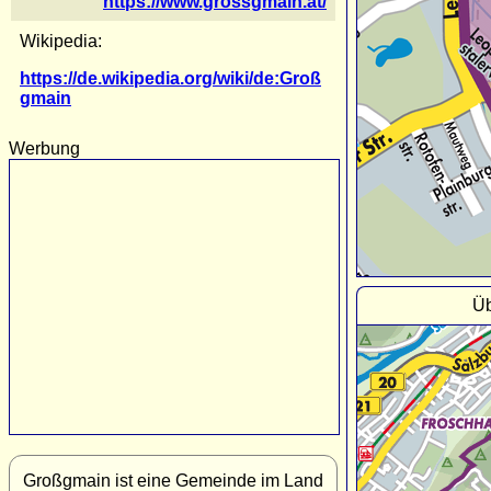
https://www.grossgmain.at/
Wikipedia:
https://de.wikipedia.org/wiki/de:Groß
gmain
Werbung
Üb
Großgmain ist eine Gemeinde im Land