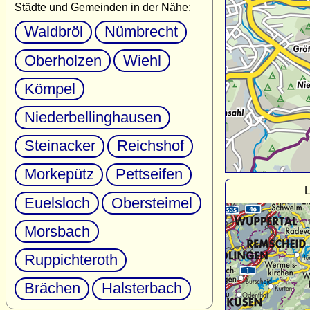
Städte und Gemeinden in der Nähe:
Waldbröl
Nümbrecht
Oberholzen
Wiehl
Kömpel
Niederbellinghausen
Steinacker
Reichshof
Morkepütz
Pettseifen
L
Euelsloch
Obersteimel
Morsbach
Ruppichteroth
Brächen
Halsterbach