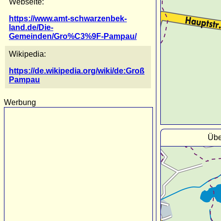
Webseite:
https://www.amt-schwarzenbek-
land.de/Die-
Gemeinden/Gro%C3%9F-Pampau/
Wikipedia:
https://de.wikipedia.org/wiki/de:Groß
Pampau
Werbung
Übe