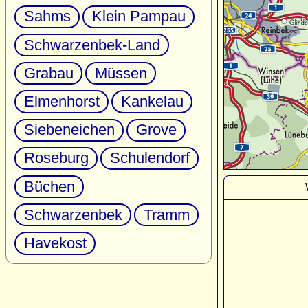
Sahms
Klein Pampau
Schwarzenbek-Land
Grabau
Müssen
Elmenhorst
Kankelau
Siebeneichen
Grove
Roseburg
Schulendorf
Büchen
Schwarzenbek
Tramm
Havekost