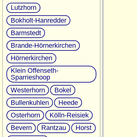
Lutzhorn
Bokholt-Hanredder
Barmstedt
Brande-Hörnerkirchen
Hörnerkirchen
Klein Offenseth-
Sparrieshoop
Westerhorn
Bokel
Bullenkuhlen
Heede
Osterhorn
Kölln-Reisiek
Bevern
Rantzau
Horst