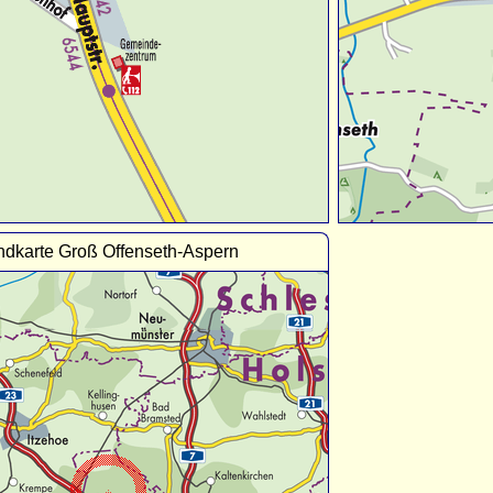
ndkarte Groß Offenseth-Aspern