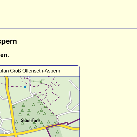
spern
gen.
plan Groß Offenseth-Aspern