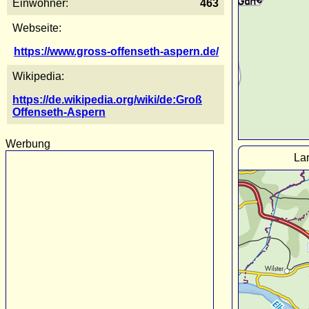
Einwohner:
463
Webseite:
https://www.gross-offenseth-aspern.de/
Wikipedia:
https://de.wikipedia.org/wiki/de:Groß
Offenseth-Aspern
Werbung
La