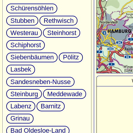
Schürensöhlen
Stubben
Rethwisch
Westerau
Steinhorst
Schiphorst
Siebenbäumen
Pölitz
Lasbek
Sandesneben-Nusse
Steinburg
Meddewade
Labenz
Barnitz
Grinau
Bad Oldesloe-Land