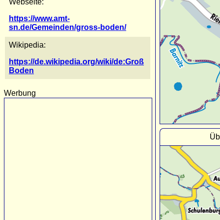
Webseite:
https://www.amt-
sn.de/Gemeinden/gross-boden/
Wikipedia:
https://de.wikipedia.org/wiki/de:Groß
Boden
Werbung
Üb