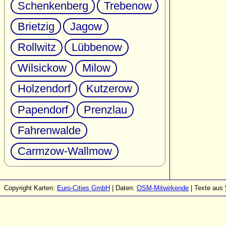
Schenkenberg
Trebenow
Brietzig
Jagow
Rollwitz
Lübbenow
Wilsickow
Milow
Holzendorf
Kutzerow
Papendorf
Prenzlau
Fahrenwalde
Carmzow-Wallmow
Copyright Karten:
Euro-Cities GmbH
| Daten:
OSM-Mitwirkende
| Texte aus