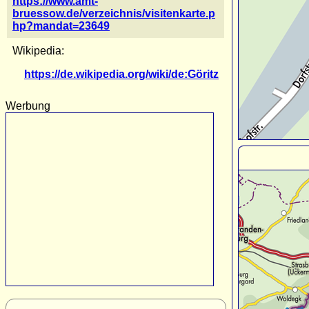
https://www.amt-
bruessow.de/verzeichnis/visitenkarte.p
hp?mandat=23649
Wikipedia:
https://de.wikipedia.org/wiki/de:Göritz
Werbung