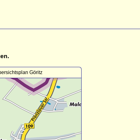
gen.
ersichtsplan Göritz