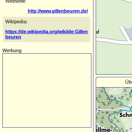
Webseite:
http://www.gillenbeuren.de/
Wikipedia:
https://de.wikipedia.org/wiki/de:Gillen
beuren
Werbung
Übe