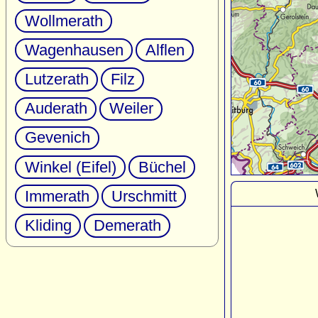
Wollmerath
Wagenhausen
Alflen
Lutzerath
Filz
Auderath
Weiler
Gevenich
Winkel (Eifel)
Büchel
Immerath
Urschmitt
Kliding
Demerath