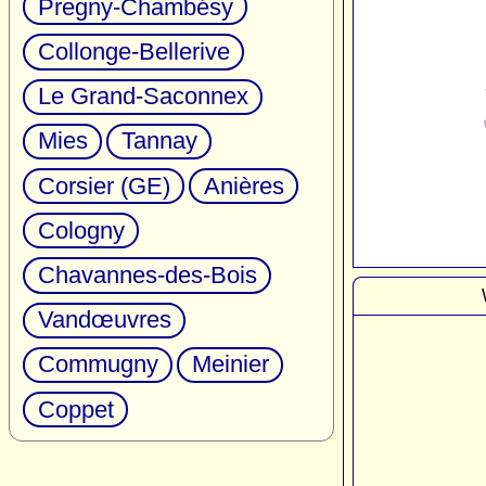
Pregny-Chambésy
Collonge-Bellerive
Le Grand-Saconnex
Mies
Tannay
Corsier (GE)
Anières
Cologny
Chavannes-des-Bois
Vandœuvres
Commugny
Meinier
Coppet