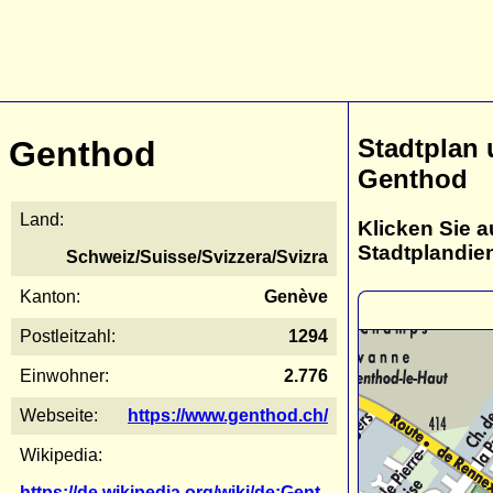
Stadtplan
Genthod
Genthod
Land:
Klicken Sie a
Stadtplandie
Schweiz/Suisse/Svizzera/Svizra
Kanton:
Genève
Postleitzahl:
1294
Einwohner:
2.776
Webseite:
https://www.genthod.ch/
Wikipedia:
https://de.wikipedia.org/wiki/de:Gent