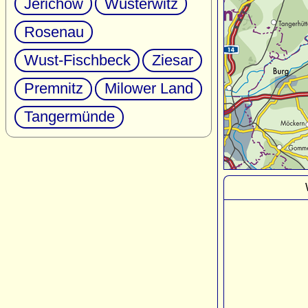
Jerichow
Wusterwitz
Rosenau
Wust-Fischbeck
Ziesar
Premnitz
Milower Land
Tangermünde